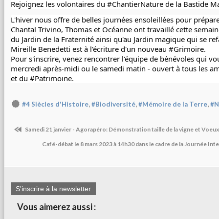
Rejoignez les volontaires du 
#ChantierNature
 de la 
Bastide M
L'hiver nous offre de belles journées ensoleillées pour prépar
Chantal Trivino
, Thomas et Océanne ont travaillé cette semain
du Jardin de la Fraternité ainsi qu'au Jardin magique qui se re
Mireille Benedetti
 est à l'écriture d'un nouveau 
#Grimoire
.
Pour s'inscrire, venez rencontrer l'équipe de bénévoles qui vous
mercredi 
après-midi ou le samedi matin - ouvert à tous les a
et du 
#Patrimoine
.
,
,
,
#4 Siècles d'Histoire
#Biodiversité
#Mémoire de la Terre
#N
Samedi 21 janvier - Agorapéro: Démonstration taille de la vigne et Voeu
Café-débat le 8 mars 2023 à 14h30 dans le cadre de la Journée In
S'inscrire à la newsletter
Vous aimerez aussi :