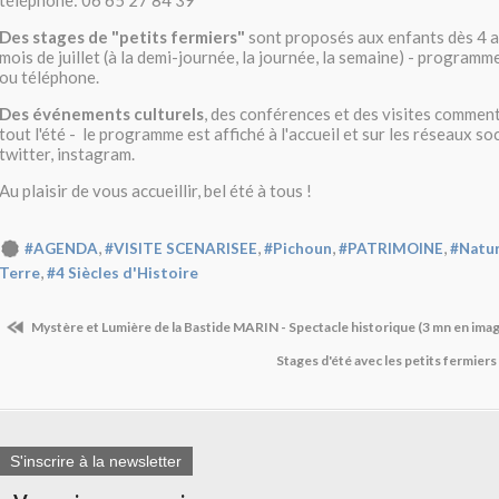
téléphone: 06 65 27 84 39
Des stages de "petits fermiers"
sont proposés aux enfants dès 4 a
mois de juillet (à la demi-journée, la journée, la semaine) - program
ou téléphone.
Des événements culturels
, des conférences et des visites comme
tout l'été - le programme est affiché à l'accueil et sur les réseaux s
twitter, instagram.
Au plaisir de vous accueillir, bel été à tous !
,
,
,
,
#AGENDA
#VISITE SCENARISEE
#Pichoun
#PATRIMOINE
#Natu
,
Terre
#4 Siècles d'Histoire
Mystère et Lumière de la Bastide MARIN - Spectacle historique (3 mn en ima
Stages d'été avec les petits fermier
S'inscrire à la newsletter