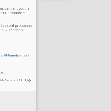
ns pendant tout le
me sur demande mail
ntées sont proposées
ociaux: facebook,
,
re
#Mémoire de la
ges)
s à la Bastide MARIN