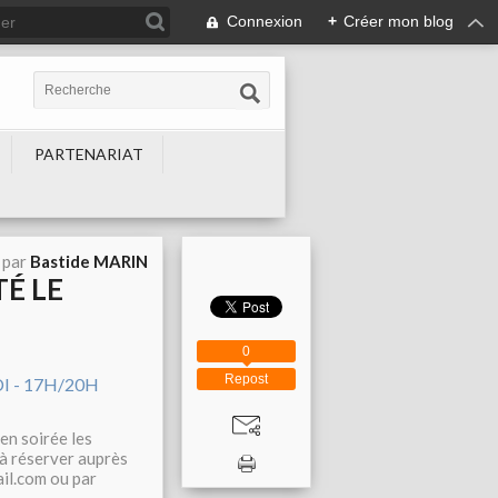
Connexion
+
Créer mon blog
PARTENARIAT
 par
Bastide MARIN
TÉ LE
0
Repost
 en soirée les
 à réserver auprès
il.com ou par