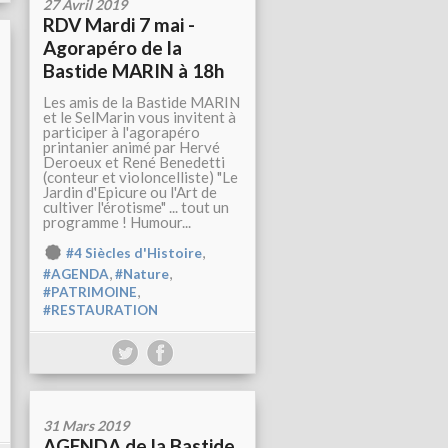
27 Avril 2019
RDV Mardi 7 mai -
Agorapéro de la
Bastide MARIN à 18h
Les amis de la Bastide MARIN
et le SelMarin vous invitent à
participer à l'agorapéro
printanier animé par Hervé
Deroeux et René Benedetti
(conteur et violoncelliste) "Le
Jardin d'Epicure ou l'Art de
cultiver l'érotisme" ... tout un
programme ! Humour...
,
#4 Siècles d'Histoire
,
,
#AGENDA
#Nature
,
#PATRIMOINE
#RESTAURATION
31 Mars 2019
AGENDA de la Bastide