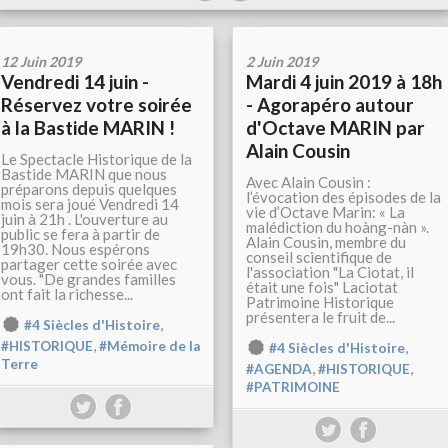
12 Juin 2019
2 Juin 2019
Vendredi 14 juin -
Mardi 4 juin 2019 à 18h
Réservez votre soirée
- Agorapéro autour
à la Bastide MARIN !
d'Octave MARIN par
Alain Cousin
Le Spectacle Historique de la
Bastide MARIN que nous
Avec Alain Cousin :
préparons depuis quelques
l’évocation des épisodes de la
mois sera joué Vendredi 14
vie d’Octave Marin: « La
juin à 21h . L'ouverture au
malédiction du hoàng-nàn ».
public se fera à partir de
Alain Cousin, membre du
19h30. Nous espérons
conseil scientifique de
partager cette soirée avec
l'association "La Ciotat, il
vous. "De grandes familles
était une fois" Laciotat
ont fait la richesse...
Patrimoine Historique
présentera le fruit de...
,
#4 Siècles d'Histoire
,
,
#HISTORIQUE
#Mémoire de la
#4 Siècles d'Histoire
Terre
,
,
#AGENDA
#HISTORIQUE
#PATRIMOINE