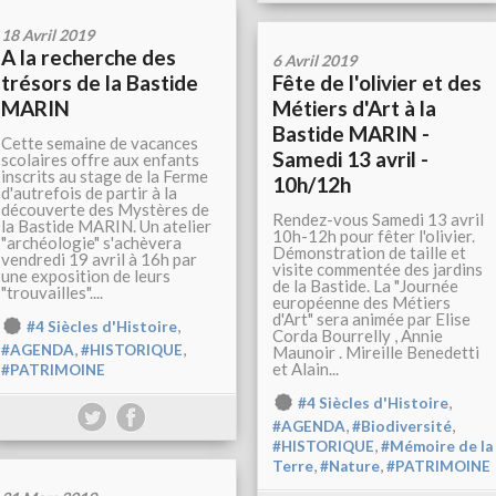
18 Avril 2019
A la recherche des
6 Avril 2019
trésors de la Bastide
Fête de l'olivier et des
MARIN
Métiers d'Art à la
Bastide MARIN -
Cette semaine de vacances
Samedi 13 avril -
scolaires offre aux enfants
inscrits au stage de la Ferme
10h/12h
d'autrefois de partir à la
découverte des Mystères de
Rendez-vous Samedi 13 avril
la Bastide MARIN. Un atelier
10h-12h pour fêter l'olivier.
"archéologie" s'achèvera
Démonstration de taille et
vendredi 19 avril à 16h par
visite commentée des jardins
une exposition de leurs
de la Bastide. La "Journée
"trouvailles"....
européenne des Métiers
d'Art" sera animée par Elise
,
#4 Siècles d'Histoire
Corda Bourrelly , Annie
,
,
#AGENDA
#HISTORIQUE
Maunoir . Mireille Benedetti
et Alain...
#PATRIMOINE
,
#4 Siècles d'Histoire
,
,
#AGENDA
#Biodiversité
,
#HISTORIQUE
#Mémoire de la
,
,
Terre
#Nature
#PATRIMOINE