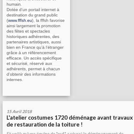
humain.
Dotée d’un portail internet à
destination du grand public
(
www.fffsh.eu
), la fffsh favorise
ainsi largement la promotion
des fêtes et spectacles
historiques adhérentes, des
partenaires artistiques, aussi
bien en France qu’à l’étranger
grâce à un référencement
efficace. Un accès spécifique
et sécurisé, réservé aux
adhérents, permet à chacun
d’obtenir des informations
internes.
15 Avril 2018
L'atelier costumes 1720 déménage avant travaux
de restauration de la toiture !
Et voilà qu'une équipe de "ouf" a réussi le déménagement de