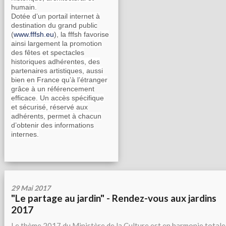
humain.
Dotée d’un portail internet à
destination du grand public
(
www.fffsh.eu
), la fffsh favorise
ainsi largement la promotion
des fêtes et spectacles
historiques adhérentes, des
partenaires artistiques, aussi
bien en France qu’à l’étranger
grâce à un référencement
efficace. Un accès spécifique
et sécurisé, réservé aux
adhérents, permet à chacun
d’obtenir des informations
internes.
29 Mai 2017
"Le partage au jardin" - Rendez-vous aux jardins
2017
Le thème 2017 du Ministère de la Culture est en harmonie totale