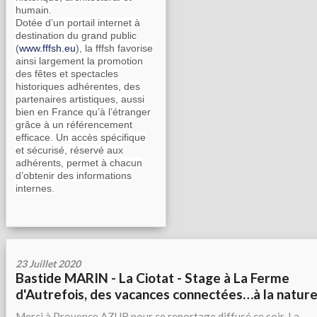
humain.
Dotée d’un portail internet à
destination du grand public
(
www.fffsh.eu
), la fffsh favorise
ainsi largement la promotion
des fêtes et spectacles
historiques adhérentes, des
partenaires artistiques, aussi
bien en France qu’à l’étranger
grâce à un référencement
efficace. Un accès spécifique
et sécurisé, réservé aux
adhérents, permet à chacun
d’obtenir des informations
internes.
23 Juillet 2020
Bastide MARIN - La Ciotat - Stage à La Ferme
d'Autrefois, des vacances connectées…à la natur
Merci à Provence AZUR pour ce reportage diffusé ce soir. La