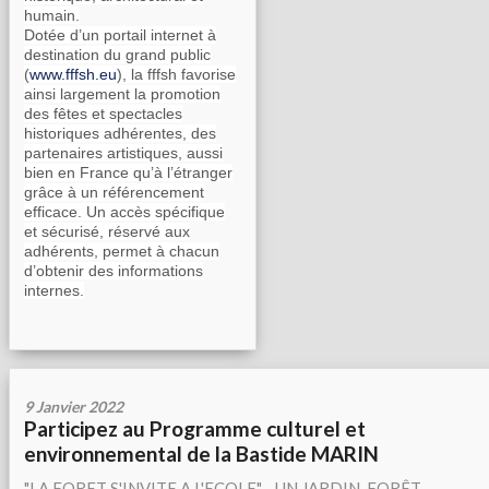
humain.
Dotée d’un portail internet à
destination du grand public
(
www.fffsh.eu
), la fffsh favorise
ainsi largement la promotion
des fêtes et spectacles
historiques adhérentes, des
partenaires artistiques, aussi
bien en France qu’à l’étranger
grâce à un référencement
efficace. Un accès spécifique
et sécurisé, réservé aux
adhérents, permet à chacun
d’obtenir des informations
internes.
9 Janvier 2022
Participez au Programme culturel et
environnemental de la Bastide MARIN
"LA FORET S'INVITE A L'ECOLE" - UN JARDIN-FORÊT