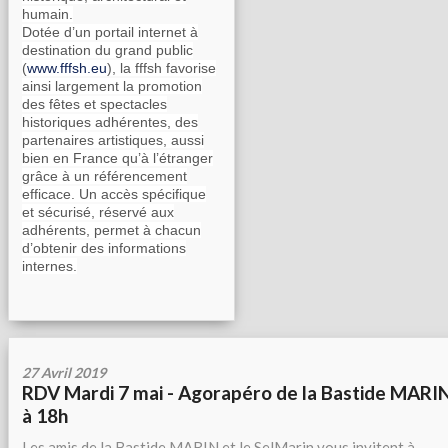
humain.
Dotée d’un portail internet à
destination du grand public
(
www.fffsh.eu
), la fffsh favorise
ainsi largement la promotion
des fêtes et spectacles
historiques adhérentes, des
partenaires artistiques, aussi
bien en France qu’à l’étranger
grâce à un référencement
efficace. Un accès spécifique
et sécurisé, réservé aux
adhérents, permet à chacun
d’obtenir des informations
internes.
27 Avril 2019
RDV Mardi 7 mai - Agorapéro de la Bastide MARI
à 18h
Les amis de la Bastide MARIN et le SelMarin vous invitent à