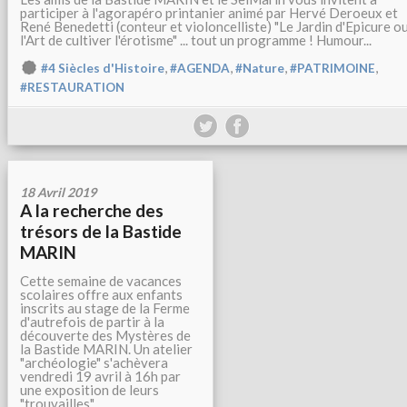
participer à l'agorapéro printanier animé par Hervé Deroeux et
René Benedetti (conteur et violoncelliste) "Le Jardin d'Epicure o
l'Art de cultiver l'érotisme" ... tout un programme ! Humour...
,
,
,
,
#4 Siècles d'Histoire
#AGENDA
#Nature
#PATRIMOINE
#RESTAURATION
18 Avril 2019
A la recherche des
trésors de la Bastide
MARIN
Cette semaine de vacances
scolaires offre aux enfants
inscrits au stage de la Ferme
d'autrefois de partir à la
découverte des Mystères de
la Bastide MARIN. Un atelier
"archéologie" s'achèvera
vendredi 19 avril à 16h par
une exposition de leurs
"trouvailles"....