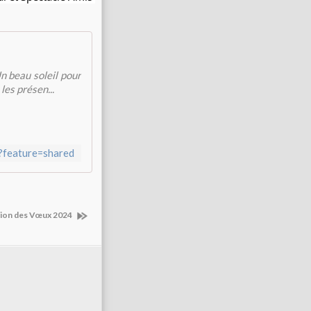
n beau soleil pour
les présen...
feature=shared
tion des Vœux 2024