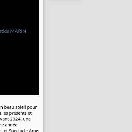
 beau soleil pour 
les présents et 
vant 2024, une 
e année 
al et Spectacle
Amis 