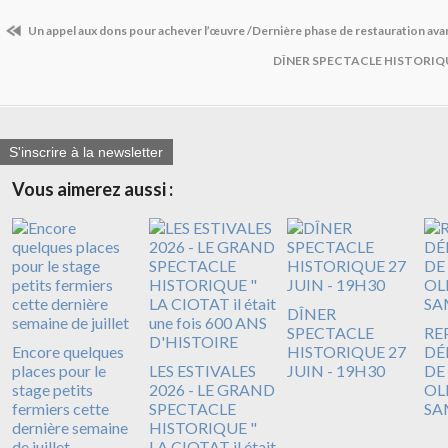
Un appel aux dons pour achever l’œuvre /Dernière phase de restauration avan
DÎNER SPECTACLE HISTORIQUE
S'inscrire à la newsletter
Vous aimerez aussi :
DÎNER
SPECTACLE
RE
Encore quelques
HISTORIQUE 27
DÉ
places pour le
LES ESTIVALES
JUIN - 19H30
DE
stage petits
2026 - LE GRAND
OL
fermiers cette
SPECTACLE
SA
dernière semaine
HISTORIQUE "
de juillet
LA CIOTAT il était