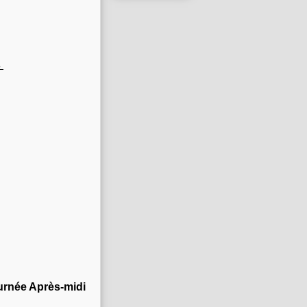
s
ournée Après-midi