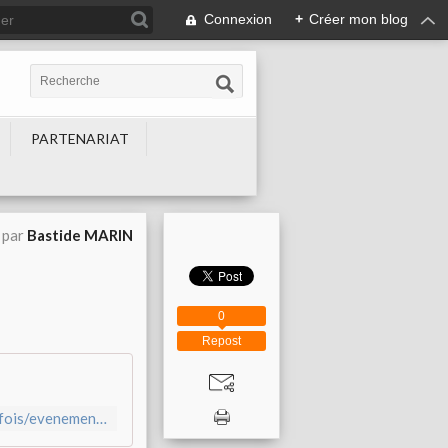
Connexion
+
Créer mon blog
PARTENARIAT
 par
Bastide MARIN
0
Repost
https://www.helloasso.com/associations/la-ciotat-il-etait-une-fois/evenements/stage-a-la-ferme-printemps-2026-2