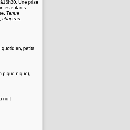
0 à16h30. Une prise
r les enfants
que.
Tenue
, chapeau.
quotidien, petits
n pique-nique),
a nuit