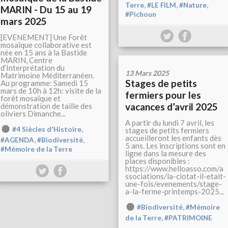
,
,
,
Terre
#LE FILM
#Nature
MARIN - Du 15 au 19
#Pichoun
mars 2025
[EVENEMENT] Une Forêt
mosaïque collaborative est
née en 15 ans à la Bastide
MARIN, Centre
d’Interprétation du
13 Mars 2025
Matrimoine Méditerranéen.
Stages de petits
Au programme: Samedi 15
mars de 10h à 12h: visite de la
fermiers pour les
forêt mosaïque et
vacances d’avril 2025
démonstration de taille des
oliviers Dimanche...
A partir du lundi 7 avril, les
,
#4 Siècles d'Histoire
stages de petits fermiers
accueilleront les enfants dès
,
,
#AGENDA
#Biodiversité
5 ans. Les inscriptions sont en
#Mémoire de la Terre
ligne dans la mesure des
places disponibles :
https://www.helloasso.com/a
ssociations/la-ciotat-il-etait-
une-fois/evenements/stage-
a-la-ferme-printemps-2025...
,
#Biodiversité
#Mémoire
,
de la Terre
#PATRIMOINE