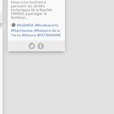
Nous vous invitons à
parcourir les Jardins
historiques de la Bastide
MARIN, à partager le
Bonheur...
,
,
#AGENDA
#Biodiversité
,
#Matrimoine
#Mémoire de la
,
,
Terre
#Nature
#PATRIMOINE