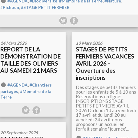
,
,
,
,
#AGENDA
#Biodiversité
#Mémoire de la Terre
#Nature
,
#Pichoun
#STAGE PETIT FERMIER
14 Mars 2026
13 Mars 2026
REPORT DE LA
STAGES DE PETITS
DÉMONSTRATION DE
FERMIERS VACANCES
TAILLE DES OLIVIERS
AVRIL 2026 -
AU SAMEDI 21 MARS
Ouverture des
inscriptions
,
#AGENDA
#Chantiers
Des stages de petits fermiers
,
pour les enfants de 5 à 10 ans
partagés
#Mémoire de la
Réservations en ligne:
Terre
INSCRIPTIONS STAGE
PETITS FERMIERS AVRIL
2026 Du lundi 13 au vendredi
17 avril et du lundi 20 au
vendredi 24 avril, nous
proposons un accueil en
forfait semaine "journée"...
20 Septembre 2025