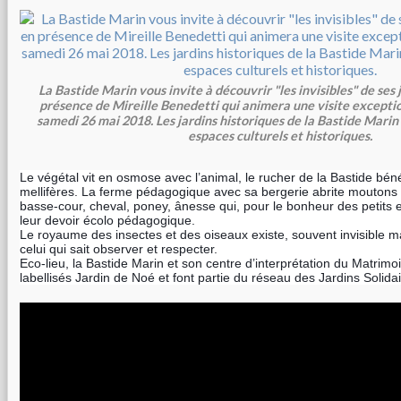
La Bastide Marin vous invite à découvrir "les invisibles" de ses 
présence de Mireille Benedetti qui animera une visite excepti
samedi 26 mai 2018. Les jardins historiques de la Bastide Marin 
espaces culturels et historiques.
Le végétal vit en osmose avec l’animal, le rucher de la Bastide bén
mellifères. La ferme pédagogique avec sa bergerie abrite moutons 
basse-cour, cheval, poney, ânesse qui, pour le bonheur des petits e
leur devoir écolo pédagogique.
Le royaume des insectes et des oiseaux existe, souvent invisible mai
celui qui sait observer et respecter.
Eco-lieu, la Bastide Marin et son centre d’interprétation du Matrimo
labellisés Jardin de Noé et font partie du réseau des Jardins Solid