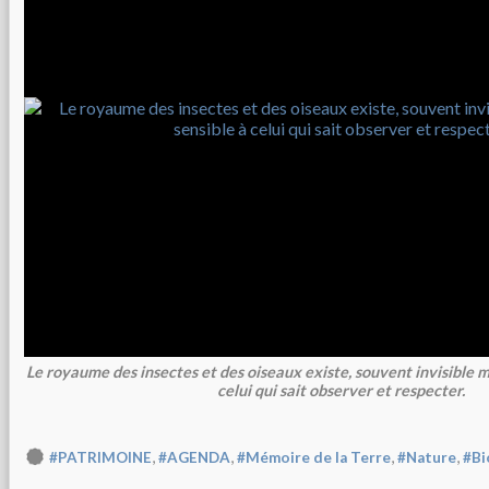
Le royaume des insectes et des oiseaux existe, souvent invisible m
celui qui sait observer et respecter.
,
,
,
,
#PATRIMOINE
#AGENDA
#Mémoire de la Terre
#Nature
#Bi