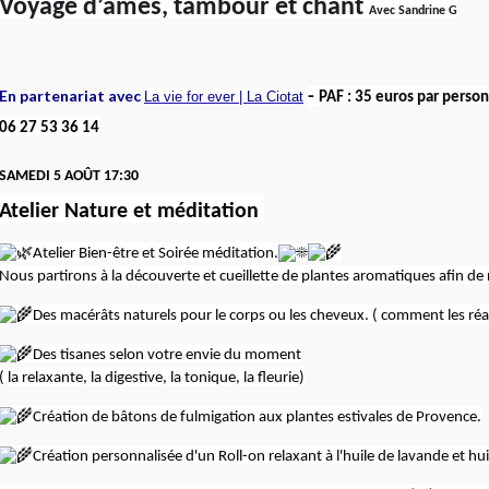
Voyage d’âmes, tambour et chant
Avec Sandrine G
En partenariat avec
-
La vie for ever | La Ciotat
PAF : 35 euros par perso
06 27 53 36 14
SAMEDI 5 AOÛT 17:30
Atelier Nature et méditation
Atelier Bien-être et Soirée méditation.
Nous partirons à la découverte et cueillette de plantes aromatiques afin de r
Des macérâts naturels pour le corps ou les cheveux. ( comment les réalis
Des tisanes selon votre envie du moment
( la relaxante, la digestive, la tonique, la fleurie)
Création de bâtons de fulmigation aux plantes estivales de Provence.
Création personnalisée d'un Roll-on relaxant à l'huile de lavande et huil