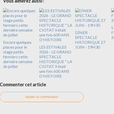
Vous aimerez aussi :
S
DÎNER
F
SPECTACLE
2
Encore quelques
HISTORIQUE 27
places pour le
LES ESTIVALES
JUIN - 19H30
stage petits
2026 - LE GRAND
fermiers cette
SPECTACLE
dernière semaine
HISTORIQUE " LA
de juillet
CIOTAT il était
une fois 600 ANS
D'HISTOIRE
Commenter cet article
Ajouter un commentaire