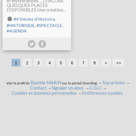
et mystérieuses …] ENCORE
QUELQUES PLACES
DISPONIBLES Une création...
,
#4 Siècles d'Histoire
,
,
#HISTORIQUE
#SPECTACLE
#AGENDA
1
2
3
4
5
6
7
8
>
>>
Bastide MARIN
Top articles
Voir le profil de
sur le portail Overblog
Contact
Signaler un abus
C.G.U.
Cookies et données personnelles
Préférences cookies