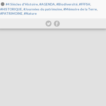
,
,
,
,
#4 Siècles d'Histoire
#AGENDA
#Biodiversité
#FFFSH
,
,
,
#HISTORIQUE
#Journées du patrimoine
#Mémoire de la Terre
,
#PATRIMOINE
#Nature