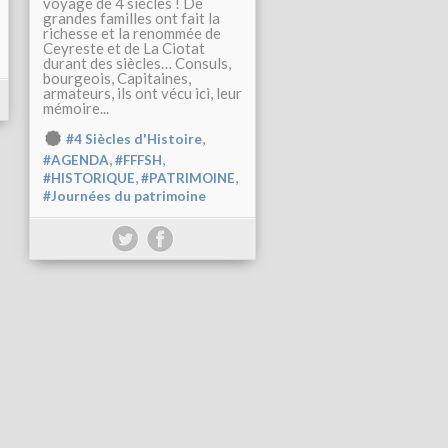
voyage de 4 siècles ! De
grandes familles ont fait la
richesse et la renommée de
Ceyreste et de La Ciotat
durant des siècles… Consuls,
bourgeois, Capitaines,
armateurs, ils ont vécu ici, leur
mémoire...
,
#4 Siècles d'Histoire
,
,
#AGENDA
#FFFSH
,
,
#HISTORIQUE
#PATRIMOINE
#Journées du patrimoine