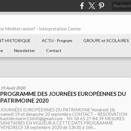
ne Méditerranéen" - Interpretation Center
T HISTORIQUE
ACTU - Program
GROUPE et SCOLAIRES
be
Newsletter
Contact
19 Août 2020
PROGRAMME DES JOURNÉES EUROPÉENNES DU
PATRIMOINE 2020
JOURNÉES EUROPÉENNES DU PATRIMOINE Vendredi 18,
samedi 19 et dimanche 20 septembre CONTACT – RÉSERVATION
bastide.marin13600@gmail.com - Tél: 06 65 27 84 39 MESURES
SANITAIRES EN VIGUEUR A CETTE DATE PROGRAMME
VENDREDI 18 septembre 2020 de 13h30 à 16h...