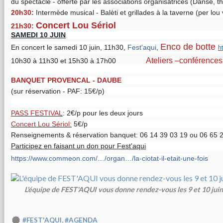
du spectacle - offerte par les associations organisatrices (Danse, t
20h30:
Intermède musical - Balèti et grillades à la taverne (per lou 
Concert Lou Sériol
21h30:
SAMEDI 10 JUIN
Enco de botte
En concert le samedi 10 juin, 11h30,
Fest'aqui
,
h
Ateliers –conférences
10h30 à 11h30 et 15h30 à 17h00
BANQUET PROVENCAL - DAUBE
(sur réservation - PAF: 15€/p)
PASS FESTIVAL
: 2€/p pour les deux jours
Concert Lou Sériol:
5€/p
Renseignements & réservation banquet: 06 14 39 03 19 ou 06 65 
Participez en faisant un don pour Fest'aqui
https://www.commeon.com/…/organ…/la-ciotat-il-etait-une-fois
L'équipe de FEST'AQUI vous donne rendez-vous les 9 et 10 jui
,
#FEST'AQUI
#AGENDA