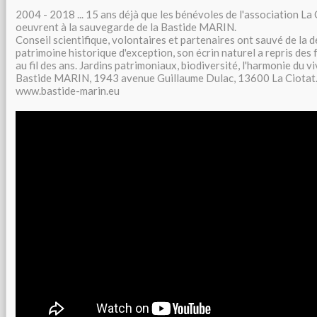
2004 - 2018 ... 15 ans déjà que les bénévoles de l'association La Ci
oeuvrent à la sauvegarde de la Bastide MARIN.
Conseil scientifique, volontaires et partenaires ont sauvé de la d
patrimoine historique d'exception, son écrin naturel a repris des 
au fil des ans. Jardins patrimoniaux, biodiversité, l'harmonie du viva
Bastide MARIN, 1943 avenue Guillaume Dulac, 13600 La Ciotat
www.bastide-marin.eu