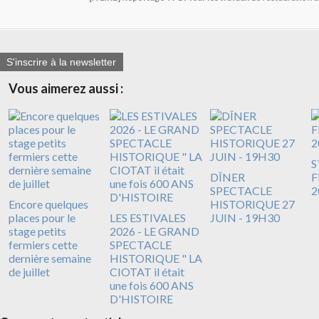
S'inscrire à la newsletter
Vous aimerez aussi :
S
DÎNER
F
SPECTACLE
2
Encore quelques
HISTORIQUE 27
places pour le
LES ESTIVALES
JUIN - 19H30
stage petits
2026 - LE GRAND
fermiers cette
SPECTACLE
dernière semaine
HISTORIQUE " LA
de juillet
CIOTAT il était
une fois 600 ANS
D'HISTOIRE