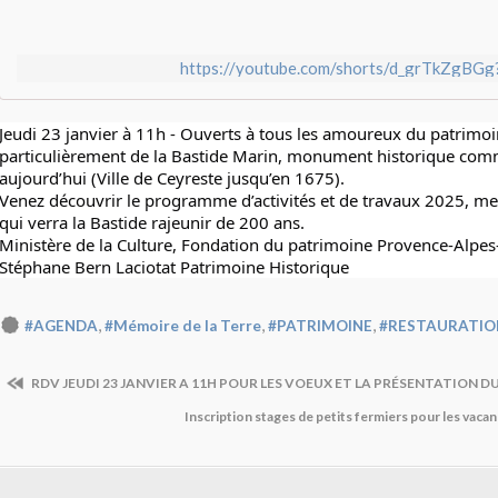
https://youtube.com/shorts/d_grTkZgBGg
Jeudi 23 janvier à 11h - Ouverts à tous les amoureux du patrimoin
particulièrement de la 
Bastide Marin
, monument historique com
aujourd’hui (
Ville de Ceyreste
 jusqu’en 1675).
Venez découvrir le programme d’activités et de travaux 2025, mer
qui verra la Bastide rajeunir de 200 ans.
Ministère de la Culture
, 
Fondation du patrimoine Provence-Alpes-
Stéphane Bern
Laciotat Patrimoine Historique
,
,
,
#AGENDA
#Mémoire de la Terre
#PATRIMOINE
#RESTAURATIO
RDV JEUDI 23 JANVIER A 11H POUR LES VOEUX ET LA PRÉSENTATION D
Inscription stages de petits fermiers pour les vaca