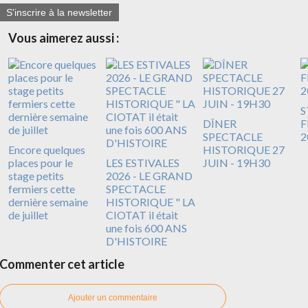
S'inscrire à la newsletter
Vous aimerez aussi :
S
DÎNER
F
SPECTACLE
2
Encore quelques
HISTORIQUE 27
places pour le
LES ESTIVALES
JUIN - 19H30
stage petits
2026 - LE GRAND
fermiers cette
SPECTACLE
dernière semaine
HISTORIQUE " LA
de juillet
CIOTAT il était
une fois 600 ANS
D'HISTOIRE
Commenter cet article
Ajouter un commentaire