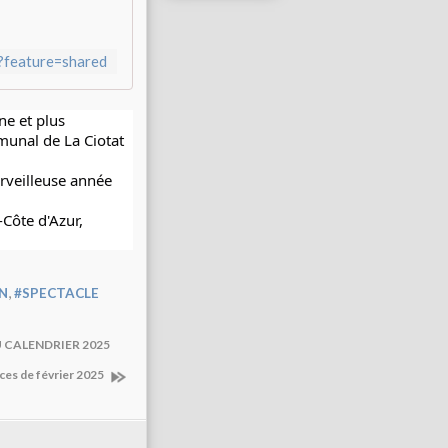
?feature=shared
e et plus 
munal 
de La Ciotat
veilleuse année 
Côte d'Azur
, 
,
N
#SPECTACLE
U CALENDRIER 2025
nces de février 2025