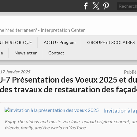
ne Méditerranéen" - Interpretation Center
T HISTORIQUE
ACTU - Program
GROUPE et SCOLAIRES
be
Newsletter
Contact
17 Janvier 2025
Publié
J-7 Présentation des Voeux 2025 et du
des travaux de restauration des façad
Enjoy the videos and music you love, upload original content, and
friends, family, and the world on YouTube.