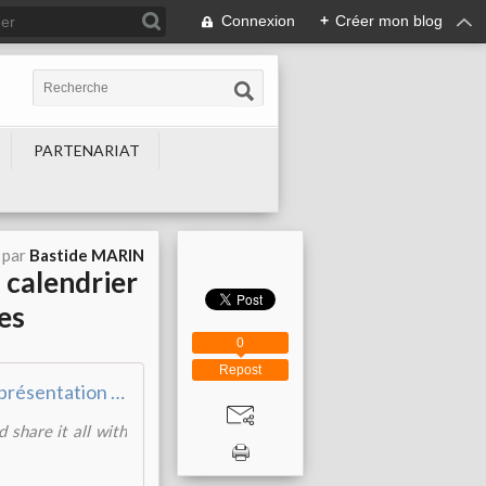
Connexion
+
Créer mon blog
PARTENARIAT
 par
Bastide MARIN
 calendrier
es
0
Repost
Invitation à la présentation des voeux 2025
 share it all with