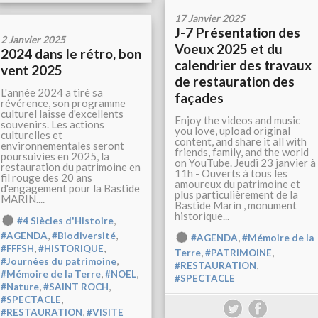
17 Janvier 2025
J-7 Présentation des
2 Janvier 2025
Voeux 2025 et du
2024 dans le rétro, bon
calendrier des travaux
vent 2025
de restauration des
L'année 2024 a tiré sa
façades
révérence, son programme
culturel laisse d'excellents
Enjoy the videos and music
souvenirs. Les actions
you love, upload original
culturelles et
content, and share it all with
environnementales seront
friends, family, and the world
poursuivies en 2025, la
on YouTube. Jeudi 23 janvier à
restauration du patrimoine en
11h - Ouverts à tous les
fil rouge des 20 ans
amoureux du patrimoine et
d'engagement pour la Bastide
plus particulièrement de la
MARIN....
Bastide Marin , monument
historique...
,
#4 Siècles d'Histoire
,
,
#AGENDA
#Biodiversité
,
#AGENDA
#Mémoire de la
,
,
#FFFSH
#HISTORIQUE
,
,
Terre
#PATRIMOINE
,
#Journées du patrimoine
,
#RESTAURATION
,
,
#Mémoire de la Terre
#NOEL
#SPECTACLE
,
,
#Nature
#SAINT ROCH
,
#SPECTACLE
,
#RESTAURATION
#VISITE