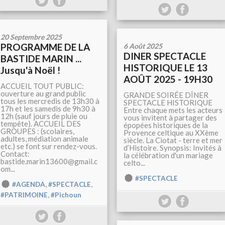
20 Septembre 2025
PROGRAMME DE LA
6 Août 2025
DINER SPECTACLE
BASTIDE MARIN ...
HISTORIQUE LE 13
Jusqu'à Noël !
AOÛT 2025 - 19H30
ACCUEIL TOUT PUBLIC:
ouverture au grand public
GRANDE SOIRÉE DÎNER
tous les mercredis de 13h30 à
SPECTACLE HISTORIQUE
17h et les samedis de 9h30 à
Entre chaque mets les acteurs
12h (sauf jours de pluie ou
vous invitent à partager des
tempête). ACCUEIL DES
épopées historiques de la
GROUPES : (scolaires,
Provence celtique au XXème
adultes, médiation animale
siècle. La Ciotat - terre et mer
etc.) se font sur rendez-vous.
d’Histoire. Synopsis: Invités à
Contact:
la célébration d'un mariage
bastide.marin13600@gmail.c
celto...
om...
#SPECTACLE
,
,
#AGENDA
#SPECTACLE
,
#PATRIMOINE
#Pichoun