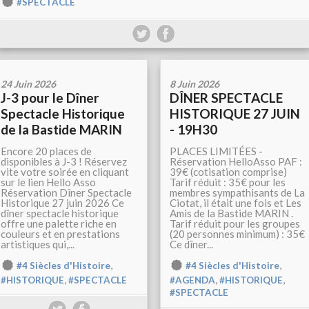
#SPECTACLE
24 Juin 2026
8 Juin 2026
J-3 pour le Dîner
DÎNER SPECTACLE
Spectacle Historique
HISTORIQUE 27 JUIN
de la Bastide MARIN
- 19H30
Encore 20 places de
PLACES LIMITÉES -
disponibles à J-3 ! Réservez
Réservation HelloAsso PAF :
vite votre soirée en cliquant
39€ (cotisation comprise)
sur le lien Hello Asso
Tarif réduit : 35€ pour les
Réservation Dîner Spectacle
membres sympathisants de La
Historique 27 juin 2026 Ce
Ciotat, il était une fois et Les
dîner spectacle historique
Amis de la Bastide MARIN .
offre une palette riche en
Tarif réduit pour les groupes
couleurs et en prestations
(20 personnes minimum) : 35€
artistiques qui,...
Ce dîner...
,
,
#4 Siècles d'Histoire
#4 Siècles d'Histoire
,
,
,
#HISTORIQUE
#SPECTACLE
#AGENDA
#HISTORIQUE
#SPECTACLE