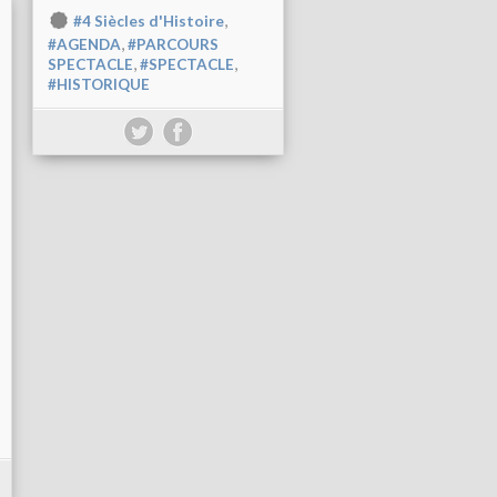
,
#4 Siècles d'Histoire
,
#AGENDA
#PARCOURS
,
,
SPECTACLE
#SPECTACLE
#HISTORIQUE