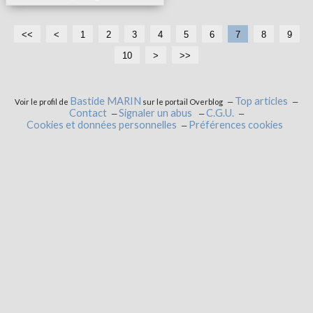
<<
<
1
2
3
4
5
6
7
8
9
10
>
>>
Bastide MARIN
Top articles
Voir le profil de
sur le portail Overblog
Contact
Signaler un abus
C.G.U.
Cookies et données personnelles
Préférences cookies