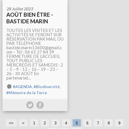
28 Juillet 2023
AOÛT BIEN ÊTRE -
BASTIDE MARIN
TOUTES LES VISITES ET LES
ACTIVITÉS SE FERONT SUR
RÉSERVATION PAR MAIL OU
PAR TÉLÉPHONE
bastide.marin13600@gmail.c
om – Tél : 06 65 27 84 39
FERMETURE DE L’ACCUEIL
TOUT PUBLIC LES
MERCREDIS ET SAMEDIS : 2
– 5 – 9 - 12 – 16 – 19 – 23 –
26 - 30 AOÛT En
partenariat...
,
,
#AGENDA
#Biodiversité
#Mémoire de la Terre
<<
<
1
2
3
4
5
6
7
8
9