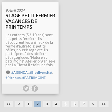
9 Avril 2024
STAGE PETIT FERMIER
VACANCES DE
PRINTEMPS
Les enfants (5 à 10 ans) sont
des petits fermiers. Ils
découvrent les animaux de la
ferme d'autrefois: petits
câlins, nourrissage etc. Ils
participent à des ateliers
pédagogiques "Nature et
patrimoine" Atelier organisé·e
par La Ciotat il était une fois...
,
,
#AGENDA
#Biodiversité
,
#Pichoun
#PATRIMOINE
<<
<
1
2
3
4
5
6
7
>
>>