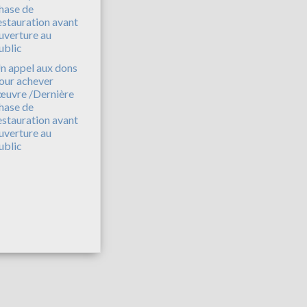
n appel aux dons
our achever
’œuvre /Dernière
hase de
estauration avant
uverture au
ublic