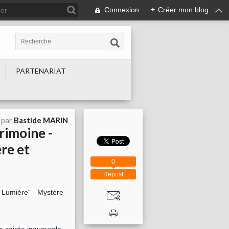
Connexion
+
Créer mon blog
PARTENARIAT
 par
Bastide MARIN
rimoine -
re et
0
Repost
 Lumière" - Mystère