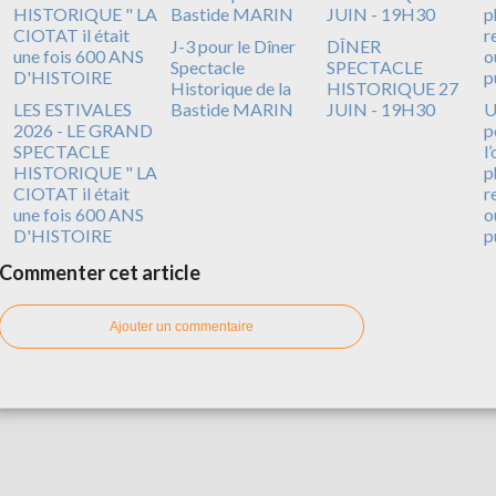
J-3 pour le Dîner
DÎNER
Spectacle
SPECTACLE
Historique de la
HISTORIQUE 27
LES ESTIVALES
Bastide MARIN
JUIN - 19H30
U
2026 - LE GRAND
p
SPECTACLE
l
HISTORIQUE " LA
p
CIOTAT il était
r
une fois 600 ANS
o
D'HISTOIRE
p
Commenter cet article
Ajouter un commentaire