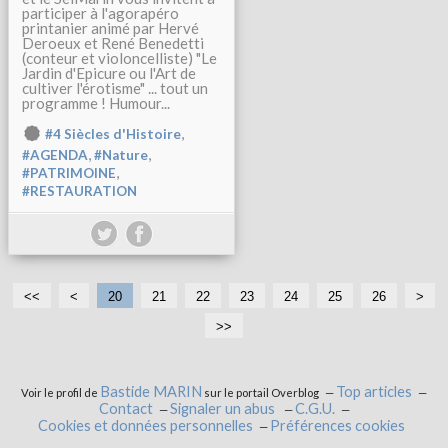
participer à l'agorapéro
printanier animé par Hervé
Deroeux et René Benedetti
(conteur et violoncelliste) "Le
Jardin d'Epicure ou l'Art de
cultiver l'érotisme" ... tout un
programme ! Humour...
,
#4 Siècles d'Histoire
,
,
#AGENDA
#Nature
,
#PATRIMOINE
#RESTAURATION
<<
<
1
20
21
22
23
24
25
26
>
0
>>
Bastide MARIN
Top articles
Voir le profil de
sur le portail Overblog
Contact
Signaler un abus
C.G.U.
Cookies et données personnelles
Préférences cookies