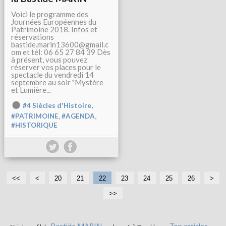
Voici le programme des
Journées Européennes du
Patrimoine 2018. Infos et
réservations
bastide.marin13600@gmail.c
om et tél: 06 65 27 84 39 Dès
à présent, vous pouvez
réserver vos places pour le
spectacle du vendredi 14
septembre au soir "Mystère
et Lumière...
,
#4 Siècles d'Histoire
,
,
#PATRIMOINE
#AGENDA
#HISTORIQUE
<<
<
1
20
21
22
23
24
25
26
>
0
>>