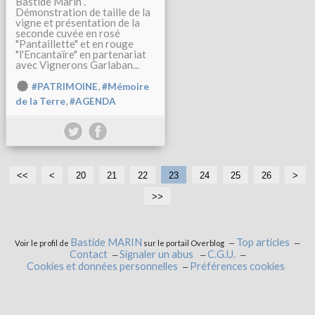
Bastide Marin .
Démonstration de taille de la
vigne et présentation de la
seconde cuvée en rosé
"Pantaillette" et en rouge
"l'Encantaïre" en partenariat
avec Vignerons Garlaban...
,
#PATRIMOINE
#Mémoire
,
de la Terre
#AGENDA
<<
<
1
20
21
22
23
24
25
26
>
0
>>
Bastide MARIN
Top articles
Voir le profil de
sur le portail Overblog
Contact
Signaler un abus
C.G.U.
Cookies et données personnelles
Préférences cookies