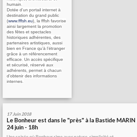
humain.
Dotée d’un portail internet à
destination du grand public
(
www.fffsh.eu
), la fffsh favorise
ainsi largement la promotion
des fêtes et spectacles
historiques adhérentes, des
partenaires artistiques, aussi
bien en France qu’à l’étranger
grâce à un référencement
efficace. Un accès spécifique
et sécurisé, réservé aux
adhérents, permet à chacun
d’obtenir des informations
internes.
17 Juin 2018
Le Bonheur est dans le "près" à la Bastide MARIN 
24 juin - 18h
Une soirée où Bonheur rime avec nature, simplicité et