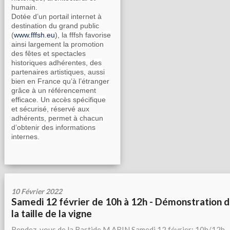
humain.
Dotée d’un portail internet à
destination du grand public
(
www.fffsh.eu
), la fffsh favorise
ainsi largement la promotion
des fêtes et spectacles
historiques adhérentes, des
partenaires artistiques, aussi
bien en France qu’à l’étranger
grâce à un référencement
efficace. Un accès spécifique
et sécurisé, réservé aux
adhérents, permet à chacun
d’obtenir des informations
internes.
10 Février 2022
Samedi 12 février de 10h à 12h - Démonstration 
la taille de la vigne
Rendez-vous de la Bastide M ARIN Samedi 12 février: 10h/12h