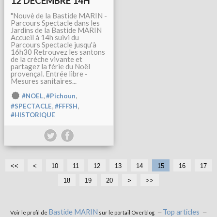
12 DECEMBRE 14H
"Nouvè de la Bastide MARIN -
Parcours Spectacle dans les
Jardins de la Bastide MARIN
Accueil à 14h suivi du
Parcours Spectacle jusqu'à
16h30 Retrouvez les santons
de la crèche vivante et
partagez la férie du Noël
provençal. Entrée libre -
Mesures sanitaires...
,
,
#NOEL
#Pichoun
,
,
#SPECTACLE
#FFFSH
#HISTORIQUE
<<
<
10
11
12
13
14
15
16
17
18
19
20
>
>>
Bastide MARIN
Top articles
Voir le profil de
sur le portail Overblog