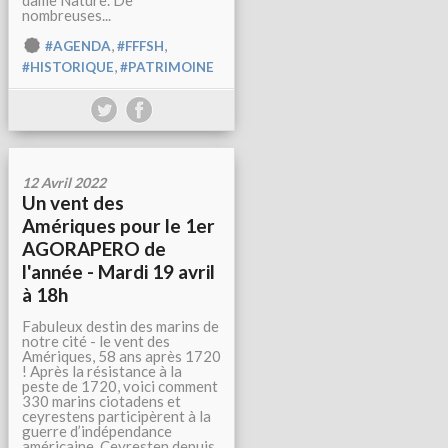
dame Nature. De
nombreuses...
,
,
#AGENDA
#FFFSH
,
#HISTORIQUE
#PATRIMOINE
12 Avril 2022
Un vent des
Amériques pour le 1er
AGORAPERO de
l'année - Mardi 19 avril
à 18h
Fabuleux destin des marins de
notre cité - le vent des
Amériques, 58 ans après 1720
! Après la résistance à la
peste de 1720, voici comment
330 marins ciotadens et
ceyrestens participèrent à la
guerre d’indépendance
américaine. Ceyresten depuis