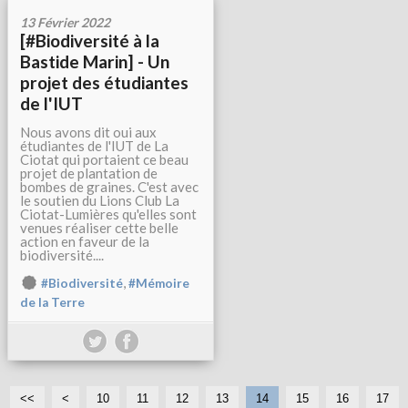
13 Février 2022
[#Biodiversité à la
Bastide Marin] - Un
projet des étudiantes
de l'IUT
Nous avons dit oui aux
étudiantes de l'IUT de La
Ciotat qui portaient ce beau
projet de plantation de
bombes de graines. C'est avec
le soutien du Lions Club La
Ciotat-Lumières qu'elles sont
venues réaliser cette belle
action en faveur de la
biodiversité....
,
#Biodiversité
#Mémoire
de la Terre
<<
<
10
11
12
13
14
15
16
17