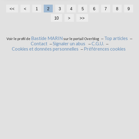
<<
<
1
2
3
4
5
6
7
8
9
10
2
>
>>
0
Bastide MARIN
Top articles
Voir le profil de
sur le portail Overblog
Contact
Signaler un abus
C.G.U.
Cookies et données personnelles
Préférences cookies