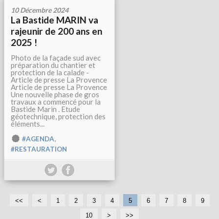
10 Décembre 2024
La Bastide MARIN va
rajeunir de 200 ans en
2025 !
Photo de la façade sud avec
préparation du chantier et
protection de la calade -
Article de presse La Provence
Article de presse La Provence
Une nouvelle phase de gros
travaux a commencé pour la
Bastide Marin . Etude
géotechnique, protection des
éléments...
,
#AGENDA
#RESTAURATION
<<
<
1
2
3
4
5
6
7
8
9
10
2
>
>>