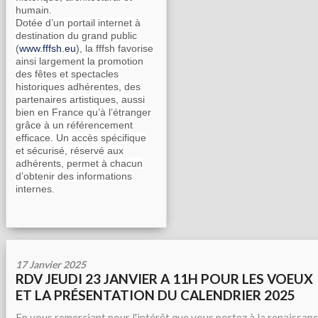
humain.
Dotée d’un portail internet à
destination du grand public
(
www.fffsh.eu
), la fffsh favorise
ainsi largement la promotion
des fêtes et spectacles
historiques adhérentes, des
partenaires artistiques, aussi
bien en France qu’à l’étranger
grâce à un référencement
efficace. Un accès spécifique
et sécurisé, réservé aux
adhérents, permet à chacun
d’obtenir des informations
internes.
17 Janvier 2025
RDV JEUDI 23 JANVIER A 11H POUR LES VOEUX
ET LA PRÉSENTATION DU CALENDRIER 2025
En vous remerciant pour l'intérêt que vous portez à la renaissan